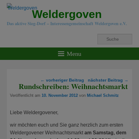
Weldergoven
Das aktive Sieg-Dorf – Interessengemeinschaft Weldergoven e.V.
Suche
Menu
Beitragsnavigation
←
vorheriger Beitrag
nächster Beitrag
→
Rundschreiben: Weihnachtsmarkt
Veröffentlicht am
10. November 2012
von
Michael Schmitz
Liebe Weldergovener,
wir möchten euch und Sie ganz herzlich zum ersten
Weldergovener Weihnachtsmarkt
am Samstag, dem