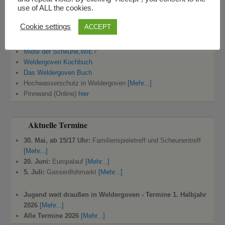
Werde Mitglied der IGW :-)
use of ALL the cookies.
Cookie settings
ACCEPT
Aktuelles Thema
Miete der Scheune,WIE?
Weldergoven Kochbuch
Das Weldergoven Buch
Hochwasserschutz in Weldergoven
[Mehr...]
Pinnwand (Online)
hier
Aktuelle Termine
30. Mai, ab 15/17 Uhr:
Familienspieletreff und Scheunentreff
[Mehr...]
20. Juni:
Europalauf
[Mehr...]
5. Juli:
Gassenflohmarkt
[Mehr...]
Jugend weit draußen in Weldergoven - Termine 1. Halbjahr
2026
[Mehr...]
Alle Termine 2026
[Mehr...]