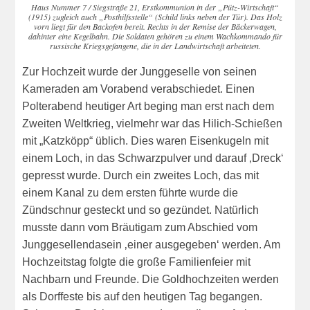
Haus Nummer 7 / Siegstraße 21, Erstkommunion in der „Pütz-Wirtschaft“
(1915) zugleich auch „Posthilfsstelle“ (Schild links neben der Tür). Das Holz
vorn liegt für den Backofen bereit. Rechts in der Remise der Bäckerwagen,
dahinter eine Kegelbahn. Die Soldaten gehören zu einem Wachkommando für
russische Kriegsgefangene, die in der Landwirtschaft arbeiteten.
Zur Hochzeit wurde der Junggeselle von seinen
Kameraden am Vorabend verabschiedet. Einen
Polterabend heutiger Art beging man erst nach dem
Zweiten Weltkrieg, vielmehr war das Hilich-Schießen
mit „Katzköpp“ üblich. Dies waren Eisenkugeln mit
einem Loch, in das Schwarzpulver und darauf ‚Dreck‘
gepresst wurde. Durch ein zweites Loch, das mit
einem Kanal zu dem ersten führte wurde die
Zündschnur gesteckt und so gezündet. Natürlich
musste dann vom Bräutigam zum Abschied vom
Junggesellendasein ‚einer ausgegeben‘ werden. Am
Hochzeitstag folgte die große Familienfeier mit
Nachbarn und Freunde. Die Goldhochzeiten werden
als Dorffeste bis auf den heutigen Tag begangen.