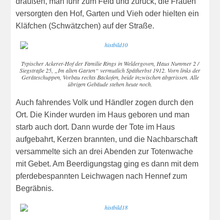
draußen, man fuhr zum Feld und zurück, die Frauen
versorgten den Hof, Garten und Vieh oder hielten ein
Kläfchen (Schwätzchen) auf der Straße.
Typischer Ackerer-Hof der Familie Rings in Weldergoven, Haus Nummer 2 /
Siegstraße 25, „Im alten Garten“ vermutlich Spätherbst 1912. Vorn links der
Geräteschuppen, Vorbau rechts Backofen, beide inzwischen abgerissen. Alle
übrigen Gebäude stehen heute noch.
Auch fahrendes Volk und Händler zogen durch den
Ort. Die Kinder wurden im Haus geboren und man
starb auch dort. Dann wurde der Tote im Haus
aufgebahrt, Kerzen brannten, und die Nachbarschaft
versammelte sich an drei Abenden zur Totenwache
mit Gebet. Am Beerdigungstag ging es dann mit dem
pferdebespannten Leichwagen nach Hennef zum
Begräbnis.