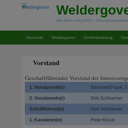
Weldergov
Das aktive Sieg-Dorf – Interessengemeins
Hauptmenü
Startseite
Weldergoven
Dorfentwicklung
Ges
Vorstand
Geschaftführender Vorstand der Interesseng
1. Vorsitzende(r)
Bernhard Frank,
K
2. Vorsitzende(r)
Dirk Schloemer
Schriftführer(in)
Dirk Schloemer
1. Kassierer(in)
Peter Kruck