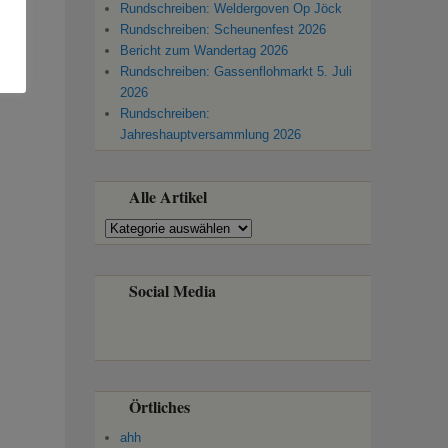
Rundschreiben: Weldergoven Op Jöck
Rundschreiben: Scheunenfest 2026
Bericht zum Wandertag 2026
Rundschreiben: Gassenflohmarkt 5. Juli
2026
Rundschreiben:
Jahreshauptversammlung 2026
Alle Artikel
Alle
Artikel
Social Media
Örtliches
ahh