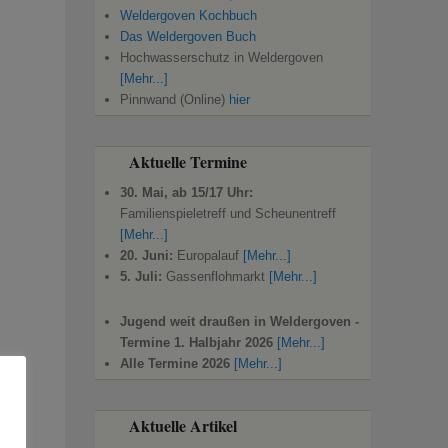
Weldergoven Kochbuch
Das Weldergoven Buch
Hochwasserschutz in Weldergoven
[Mehr...]
Pinnwand (Online)
hier
Aktuelle Termine
30. Mai, ab 15/17 Uhr:
Familienspieletreff und Scheunentreff
[Mehr...]
20. Juni:
Europalauf
[Mehr...]
5. Juli:
Gassenflohmarkt
[Mehr...]
Jugend weit draußen in Weldergoven -
Termine 1. Halbjahr 2026
[Mehr...]
Alle Termine 2026
[Mehr...]
Aktuelle Artikel