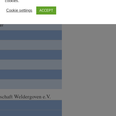
cookies.
oyer
Cookie settings
ACCEPT
er
schaft Weldergoven e.V.